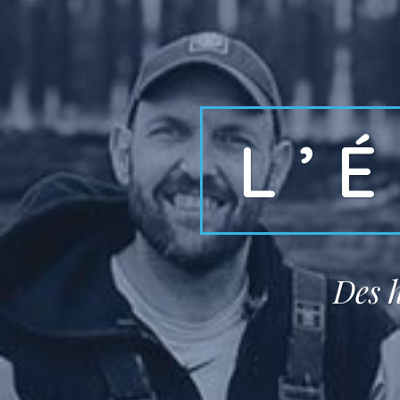
L’
Des h