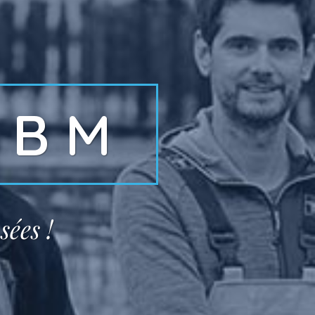
HBM
sées !