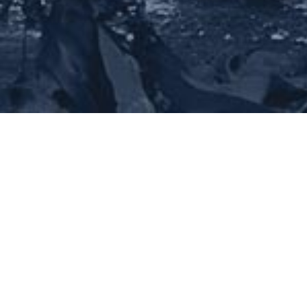
NOS PROD
Implantées en baie de la Fresnaye, l
profitent d’un fort marnage et d’une 
large