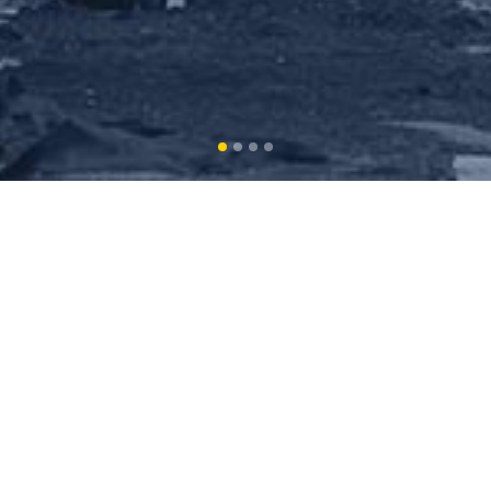
UITS
es Huîtres Brassées Mer
exposition à la houle du